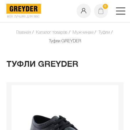
0
все лучшее для вас
Главная
Каталог товаров
Мужчинам
Туфли
Туфли GREYDER
ТУФЛИ GREYDER