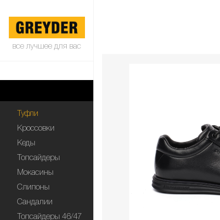
все лучшее для вас
Туфли
Кроссовки
Кеды
Топсайдеры
Мокасины
Слипоны
Сандалии
Топсайдеры 46/47