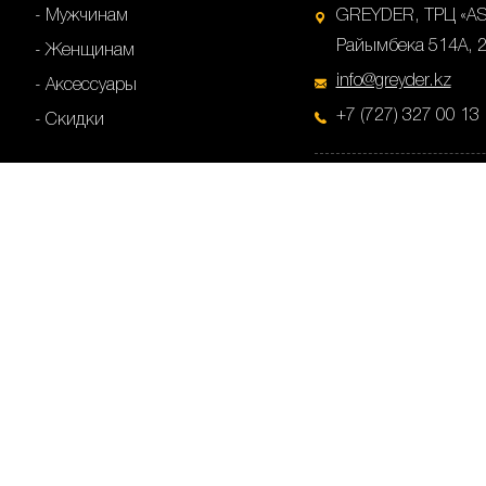
Мужчинам
GREYDER, ТРЦ «ASI
Райымбека 514А, 2
Женщинам
info@greyder.kz
Аксессуары
+7 (727) 327 00 13
Скидки
GREYDER, ТРК «ADK
90/5, 2-й этаж, г. 
info@greyder.kz
+7 (727) 327 99 28
GREYDER, ул.Пушки
Алматы
info@greyder.kz
+7 (727) 327 00 25