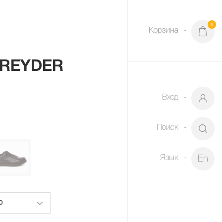
0
Корзина
GREYDER
Вход
Поиск
Язык
En
р