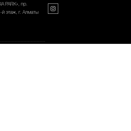
A PARK», пр.
-й этаж, г. Алматы
», ул. Сатпаева
Алматы
на 38, 1-й этаж, г.