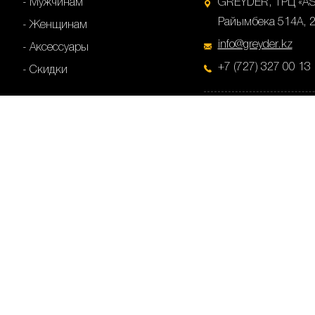
Мужчинам
GREYDER, ТРЦ «ASI
Райымбека 514А, 2
Женщинам
info@greyder.kz
Аксессуары
+7 (727) 327 00 13
Скидки
GREYDER, ТРК «ADK
90/5, 2-й этаж, г. 
info@greyder.kz
+7 (727) 327 99 28
GREYDER, ул.Пушки
Алматы
info@greyder.kz
+7 (727) 327 00 25