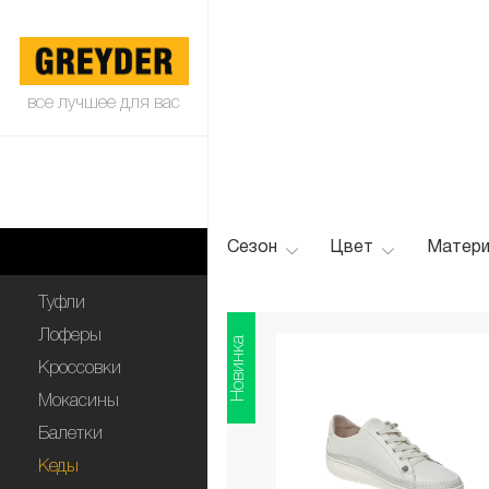
все лучшее для вас
Сезон
Цвет
Матери
Туфли
Лоферы
Новинка
Кроссовки
Мокасины
Балетки
Кеды