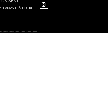
A PARK», пр.
-й этаж, г. Алматы
», ул. Сатпаева
Алматы
на 38, 1-й этаж, г.