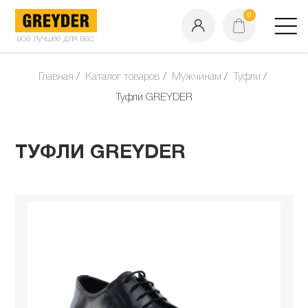
0
все лучшее для вас
Главная
Каталог товаров
Мужчинам
Туфли
Туфли GREYDER
ТУФЛИ GREYDER