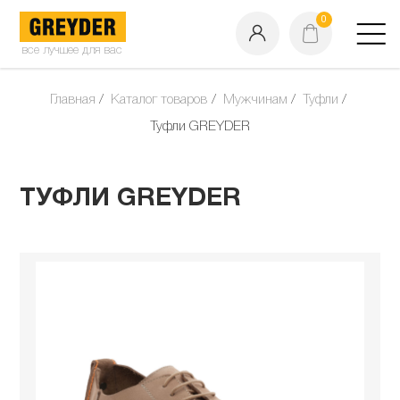
0
все лучшее для вас
Главная
Каталог товаров
Мужчинам
Туфли
Туфли GREYDER
ТУФЛИ GREYDER